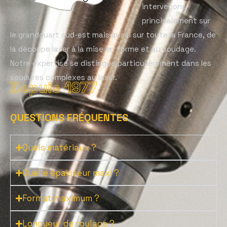
intervenons
principalement sur
le grandquart sud-est mais aussi sur toute la France, de
la découpe laser à la mise en forme et au soudage.
Notre expertise se distingue particulièrement dans les
soudures complexes au laser.
Depuis 1977
QUESTIONS FRÉQUENTES
Quels matériaux ?
Quelle épaisseur maxi ?
Format maximum ?
Longueur de roulage ?