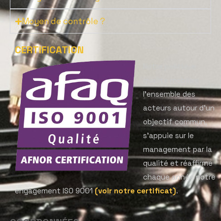
Moyen de contrôle ?
CERTIFICATION
Notre politique
qualité mobilise
l’ensemble des
acteurs autour d’un
objectif commun,
s’appuie sur le
management par la
qualité et réaffirme
chaque année notre
engagement ISO 9001
(voir notre certificat)
.