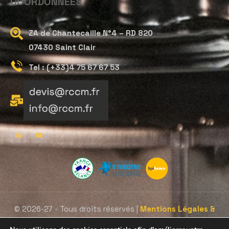
COORDONNÉES
ZA de Chantecaille N°4 – RD 820
07430 Saint Clair
Tel : (+33)4 75 67 67 53
© 2026-27 - Tous droits réservés |
Mentions Légales &
Protection des données
|
C.G.V.
| Site conçu par