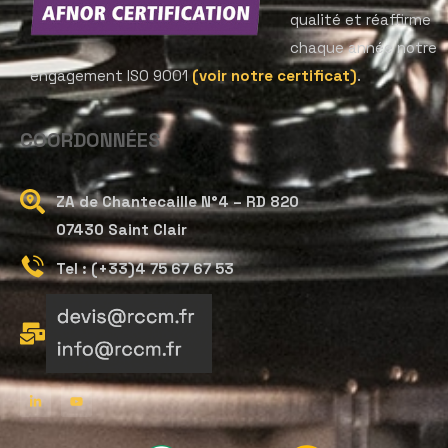
qualité et réaffirme
chaque année notre
engagement ISO 9001
(voir notre certificat)
.
COORDONNÉES
ZA de Chantecaille N°4 – RD 820
07430 Saint Clair
Tel : (+33)4 75 67 67 53