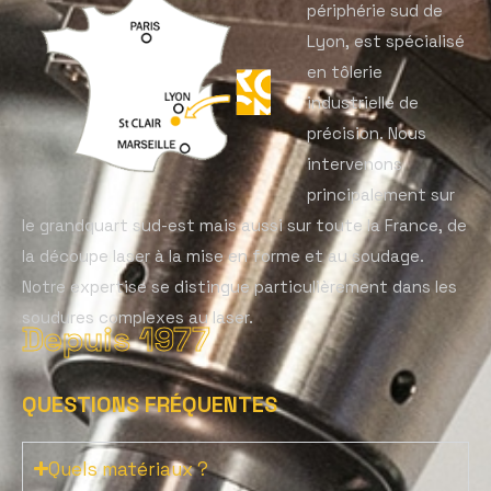
périphérie sud de
Lyon, est spécialisé
en tôlerie
industrielle de
précision. Nous
intervenons
principalement sur
le grandquart sud-est mais aussi sur toute la France, de
la découpe laser à la mise en forme et au soudage.
Notre expertise se distingue particulièrement dans les
soudures complexes au laser.
Depuis 1977
QUESTIONS FRÉQUENTES
Quels matériaux ?