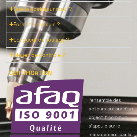
Quelle épaisseur maxi ?
Format maximum ?
Longueur de roulage ?
Moyen de contrôle ?
CERTIFICATION
Notre politique
qualité mobilise
l’ensemble des
acteurs autour d’un
objectif commun,
s’appuie sur le
management par la