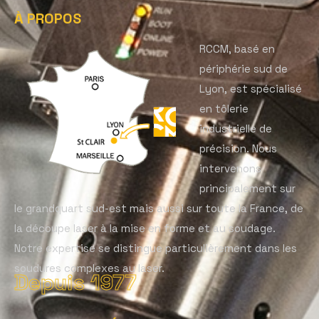
À PROPOS
RCCM, basé en
périphérie sud de
Lyon, est spécialisé
en tôlerie
industrielle de
précision. Nous
intervenons
principalement sur
le grandquart sud-est mais aussi sur toute la France, de
la découpe laser à la mise en forme et au soudage.
Notre expertise se distingue particulièrement dans les
soudures complexes au laser.
Depuis 1977