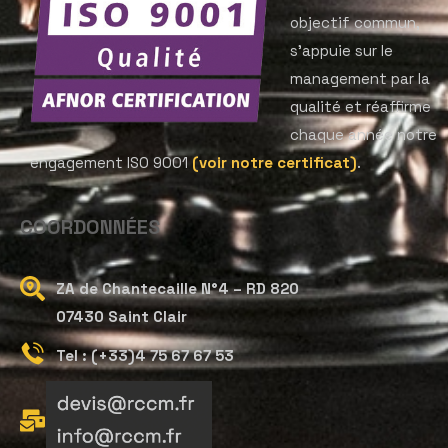
objectif commun,
s’appuie sur le
management par la
qualité et réaffirme
chaque année notre
engagement ISO 9001
(voir notre certificat)
.
COORDONNÉES
ZA de Chantecaille N°4 – RD 820
07430 Saint Clair
Tel : (+33)4 75 67 67 53