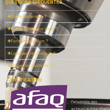
QUESTIONS FRÉQUENTES
Quels matériaux ?
Quelle épaisseur maxi ?
Format maximum ?
Longueur de roulage ?
Moyen de contrôle ?
CERTIFICATION
Notre politique
qualité mobilise
l’ensemble des
acteurs autour d’un