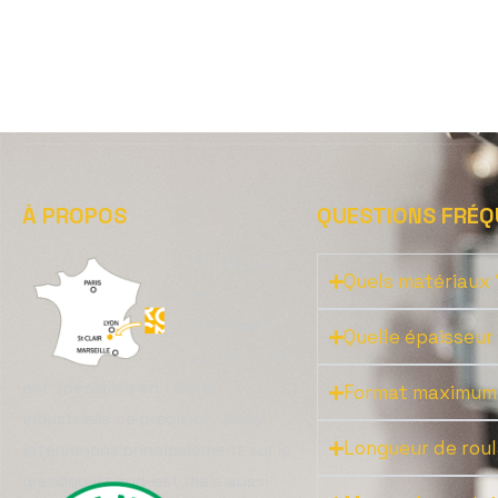
À PROPOS
QUESTIONS FRÉQ
RCCM, basé
Quels matériaux 
en
périphérie
Quelle épaisseur
sud de Lyon,
est spécialisé en tôlerie
Format maximum
industrielle de précision. Nous
Longueur de roul
intervenons principalement sur le
grandquart sud-est mais aussi