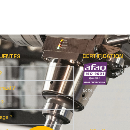
CERTIFICATION
UENTES
Notre po
?
qualité 
l’ensemb
 maxi ?
acteurs autour d’un ob
commun, s’appuie sur 
 ?
management par la qua
réaffirme chaque anné
age ?
engagement ISO 9001