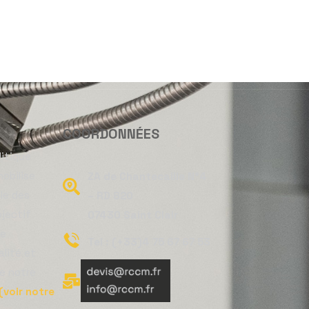
COORDONNÉES
litique
mobilise
ZA de Chantecaille N°4
le des
– RD 820
jectif
07430 Saint Clair
le
Tel : (+33)4 75 67 67 53
lité et
e notre
(voir notre