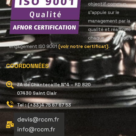
objectif commun,
s’appuie sur le
management par la
qualité et réaffirme
chaque année notre
engagement ISO 9001
(voir notre certificat)
.
COORDONNÉES
ZA de Chantecaille N°4 – RD 820
07430 Saint Clair
Tel : (+33)4 75 67 67 53