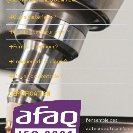
Quels matériaux ?
Quelle épaisseur maxi ?
Format maximum ?
Longueur de roulage ?
Moyen de contrôle ?
CERTIFICATION
Notre politique
qualité mobilise
l’ensemble des
acteurs autour d’un