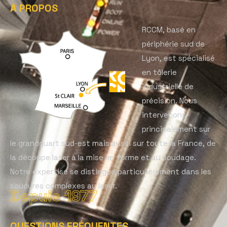
À PROPOS
RCCM, basé en
périphérie sud de
Lyon, est spécialisé
en tôlerie
industrielle de
précision. Nous
intervenons
principalement sur
le grandquart sud-est mais aussi sur toute la France, de
la découpe laser à la mise en forme et au soudage.
Notre expertise se distingue particulièrement dans les
soudures complexes au laser.
Depuis 1977
QUESTIONS FRÉQUENTES